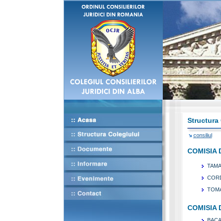
Structura 
consiliul
COMISIA 
TAMA
CORD
TOMA
COMISIA 
BACA