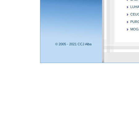
LUHA
CEUC
PURC
MOGA
© 2005 - 2021 CCJ Alba